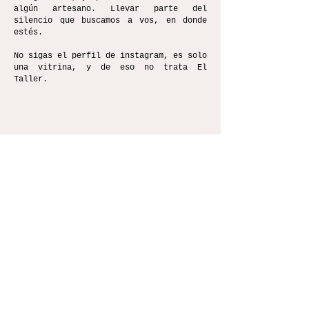
algún artesano. Llevar parte del
silencio que buscamos a vos, en donde
estés.
No sigas el perfil de instagram, es solo
una vitrina, y de eso no trata El
Taller.
c,
Acceso a piezas del archivo & pre-orders
*
E M A I L
Solo seleccionando la casilla recibirás los 
correos
*