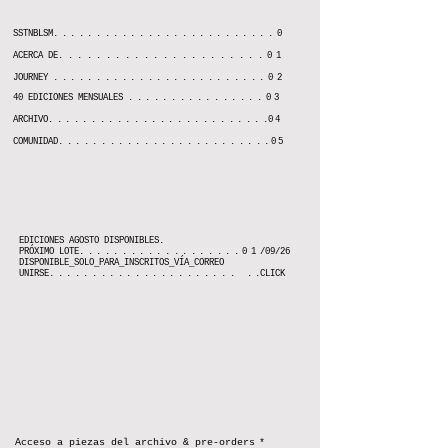
SSTNBLSM
..........................0
ACERCA DE
......................
01
JOURNEY
.........................02
40 EDICIONES MENSUALES
................03
ARCHIVO
.........................
.
04
COMUNIDAD
........................
.05
EDICIONES AGOSTO DISPONIBLES.
PRÓXIMO LOTE
...................01
/09/26
DISPONIBLE_SOLO_PARA_INSCRITOS_VÍA_CORREO
UNIRSE
...................... .
.CLICK
Acceso a piezas del archivo & pre-orders
*