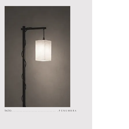
TACTO
.............................. .PENUMBRA