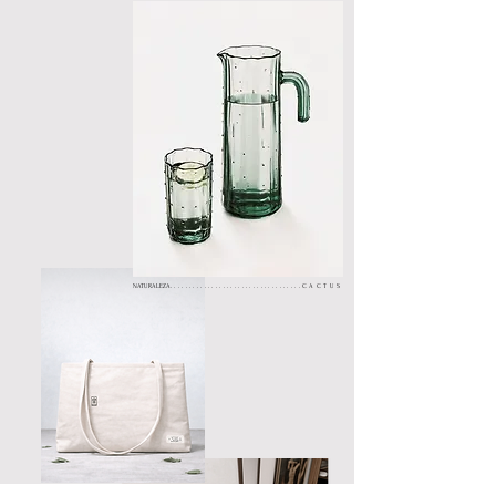
NATURALEZA
...................................CACTUS
NATURALEZA
...............................VIENTO