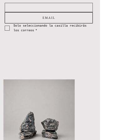
E M A I L
Solo seleccionando la casilla recibirás 
los correos
*